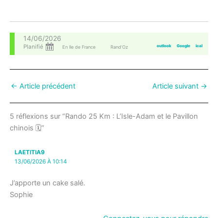
14/06/2026
Planifié
outlook
Google
ical
En Ile de France
Rand'Oz
←
Article précédent
Article suivant
→
5 réflexions sur “Rando 25 Km : L’Isle-Adam et le Pavillon
chinois 🗓”
LAETITIA9
13/06/2026 À 10:14
J’apporte un cake salé.
Sophie